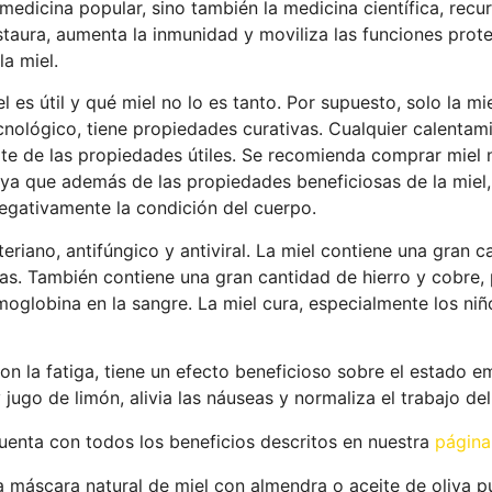
medicina popular, sino también la medicina científica, recur
staura, aumenta la inmunidad y moviliza las funciones prot
la miel.
 útil y qué miel no lo es tanto. Por supuesto, solo la mie
nológico, tiene propiedades curativas. Cualquier calentami
rte de las propiedades útiles. Se recomienda comprar miel 
a que además de las propiedades beneficiosas de la miel, 
egativamente la condición del cuerpo.
teriano, antifúngico y antiviral. La miel contiene una gran 
as. También contiene una gran cantidad de hierro y cobre, p
moglobina en la sangre. La miel cura, especialmente los niñ
 con la fatiga, tiene un efecto beneficioso sobre el estado 
 jugo de limón, alivia las náuseas y normaliza el trabajo d
uenta con todos los beneficios descritos en nuestra
págin
na máscara natural de miel con almendra o aceite de oliva p