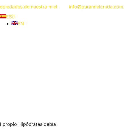
opiedades de nuestra miel
info@puramielcruda.com
ES
EN
el propio Hipócrates debía